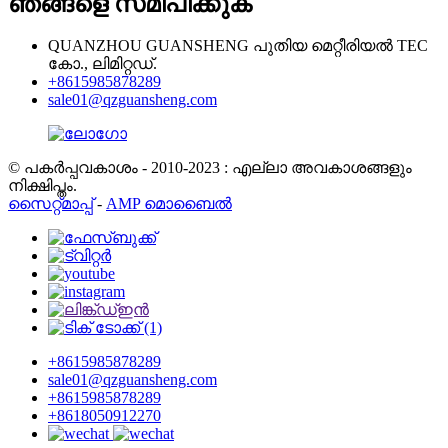
ഞങ്ങളെ സമീപിക്കുക
QUANZHOU GUANSHENG പുതിയ മെറ്റീരിയൽ TEC
കോ., ലിമിറ്റഡ്.
+8615985878289
sale01@qzguansheng.com
© പകർപ്പവകാശം - 2010-2023 : എല്ലാ അവകാശങ്ങളും
നിക്ഷിപ്തം.
സൈറ്റ്മാപ്പ്
-
AMP മൊബൈൽ
+8615985878289
sale01@qzguansheng.com
+8615985878289
+8618050912270