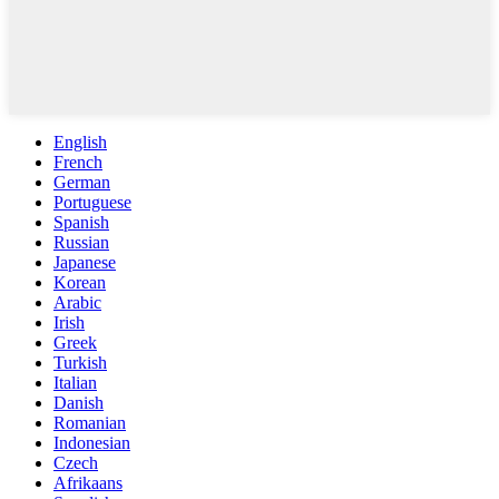
English
French
German
Portuguese
Spanish
Russian
Japanese
Korean
Arabic
Irish
Greek
Turkish
Italian
Danish
Romanian
Indonesian
Czech
Afrikaans